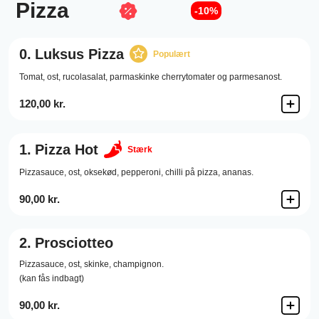
Pizza
-10%
0.
Luksus Pizza
Populært
Tomat, ost, rucolasalat, parmaskinke cherrytomater og parmesanost.
120,00 kr.
1.
Pizza Hot
Stærk
Pizzasauce,
ost,
oksekød,
pepperoni,
chilli på pizza,
ananas.
90,00 kr.
2.
Prosciotteo
Pizzasauce,
ost,
skinke,
champignon.
(kan fås indbagt)
90,00 kr.