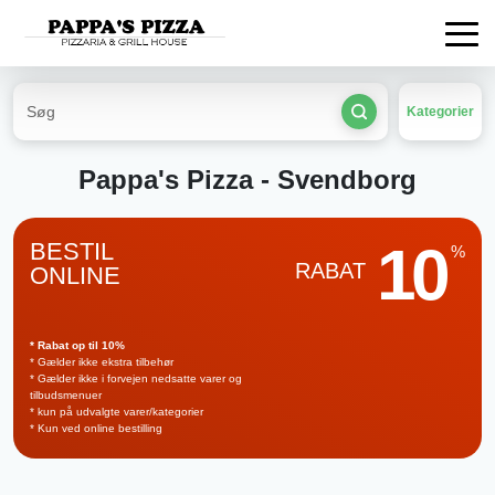
Kategorier
Pappa's Pizza - Svendborg
10
BESTIL
%
RABAT
ONLINE
* Rabat op til 10%
* Gælder ikke ekstra tilbehør
* Gælder ikke i forvejen nedsatte varer og
tilbudsmenuer
* kun på udvalgte varer/kategorier
* Kun ved online bestilling