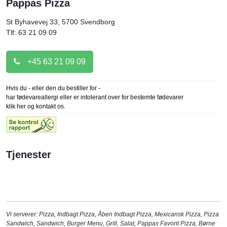
Pappas Pizza
St Byhavevej 33, 5700
Svendborg
Tlf: 63 21 09 09
+45 63 21 09 09
Hvis du - eller den du bestiller for -
har fødevareallergi eller er intolerant over for bestemte fødevarer
klik her og kontakt os.
Tjenester
Vi serverer:
Pizza
,
Indbagt Pizza
,
Åben Indbagt Pizza
,
Mexicansk Pizza
,
Pizza
Sandwich
,
Sandwich
,
Burger Menu
,
Grill
,
Salat
,
Pappas Favorit Pizza
,
Børne