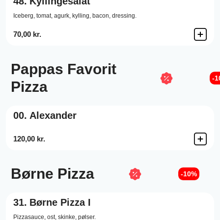
48.
Kyllingesalat
Iceberg, tomat, agurk, kylling, bacon, dressing.
70,00 kr.
Pappas Favorit
-
Pizza
00.
Alexander
120,00 kr.
Børne Pizza
-10%
31.
Børne Pizza I
Pizzasauce,
ost,
skinke,
pølser.