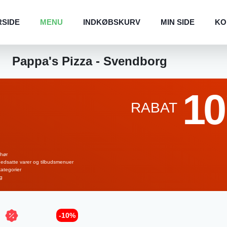
RSIDE
MENU
INDKØBSKURV
MIN SIDE
KO
Pappa's Pizza - Svendborg
10
RABAT
ehør
 nedsatte varer og tilbudsmenuer
kategorier
ng
-10%