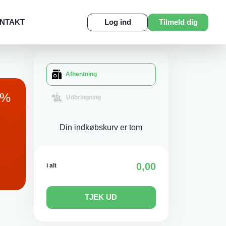
NTAKT
Log ind
Tilmeld dig
Afhentning
%
Udbringning
Din indkøbskurv er tom
0,00
i alt
TJEK UD