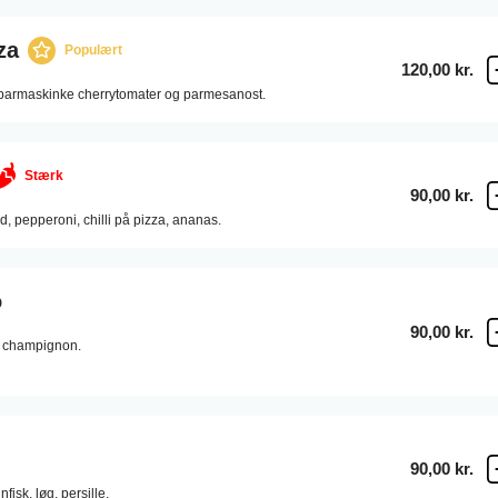
za
Populært
120,00 kr.
, parmaskinke cherrytomater og parmesanost.
Stærk
90,00 kr.
d,
pepperoni,
chilli på pizza,
ananas.
o
90,00 kr.
champignon.
90,00 kr.
unfisk,
løg,
persille.