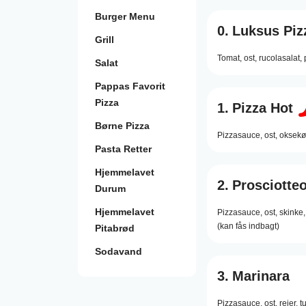
Burger Menu
0.
Luksus Piz
Grill
Tomat, ost, rucolasalat
Salat
Pappas Favorit
Pizza
1.
Pizza Hot
Børne Pizza
Pizzasauce,
ost,
oksekø
Pasta Retter
Hjemmelavet
2.
Prosciotte
Durum
Hjemmelavet
Pizzasauce,
ost,
skinke,
(kan fås indbagt)
Pitabrød
Sodavand
3.
Marinara
Pizzasauce,
ost,
rejer,
t