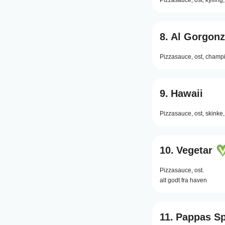
Pizzasauce,
ost,
kylling,
8.
Al Gorgonz
Pizzasauce,
ost,
champi
9.
Hawaii
Pizzasauce,
ost,
skinke,
10.
Vegetar
Pizzasauce,
ost.
alt godt fra haven
11.
Pappas Sp