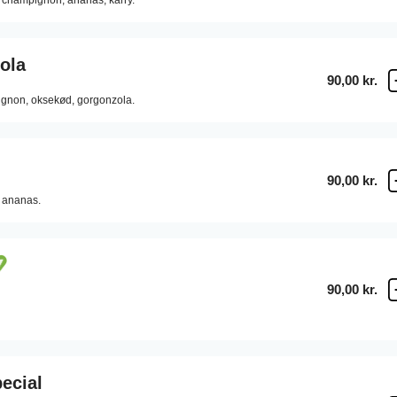
champignon,
ananas,
karry.
ola
90,00 kr.
gnon,
oksekød,
gorgonzola.
90,00 kr.
ananas.
90,00 kr.
ecial