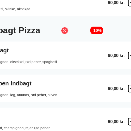
90,00 kr.
ti,
skinke,
oksekød.
bagt Pizza
-10%
agt
90,00 kr.
gnon,
oksekød,
rød peber,
spaghetti.
ben Indbagt
90,00 kr.
gnon,
løg,
ananas,
rød peber,
oliven.
90,00 kr.
d,
champignon,
rejer,
rød peber.