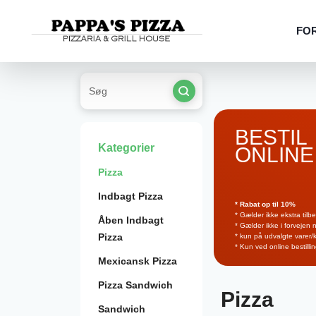
FO
BESTIL
Kategorier
ONLINE
Pizza
Indbagt Pizza
* Rabat op til 10%
* Gælder ikke ekstra tilb
Åben Indbagt
* Gælder ikke i forvejen
Pizza
* kun på udvalgte varer/
* Kun ved online bestilli
Mexicansk Pizza
Pizza Sandwich
Pizza
Sandwich