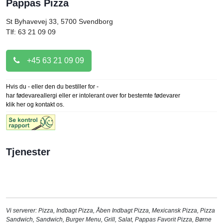
Pappas Pizza
St Byhavevej 33, 5700
Svendborg
Tlf: 63 21 09 09
+45 63 21 09 09
Hvis du - eller den du bestiller for -
har fødevareallergi eller er intolerant over for bestemte fødevarer
klik her og kontakt os.
Tjenester
Vi serverer:
Pizza
,
Indbagt Pizza
,
Åben Indbagt Pizza
,
Mexicansk Pizza
,
Pizza
Sandwich
,
Sandwich
,
Burger Menu
,
Grill
,
Salat
,
Pappas Favorit Pizza
,
Børne