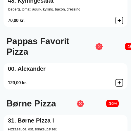
48.
Kyllingesalat
Iceberg, tomat, agurk, kylling, bacon, dressing.
70,00 kr.
Pappas Favorit
-
Pizza
00.
Alexander
120,00 kr.
Børne Pizza
-10%
31.
Børne Pizza I
Pizzasauce,
ost,
skinke,
pølser.