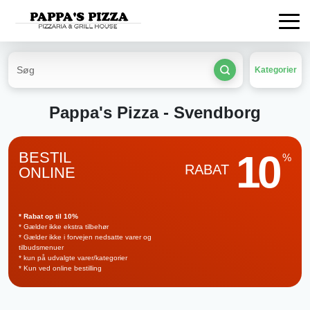
Kategorier
Pappa's Pizza - Svendborg
10
BESTIL
%
RABAT
ONLINE
* Rabat op til 10%
* Gælder ikke ekstra tilbehør
* Gælder ikke i forvejen nedsatte varer og
tilbudsmenuer
* kun på udvalgte varer/kategorier
* Kun ved online bestilling