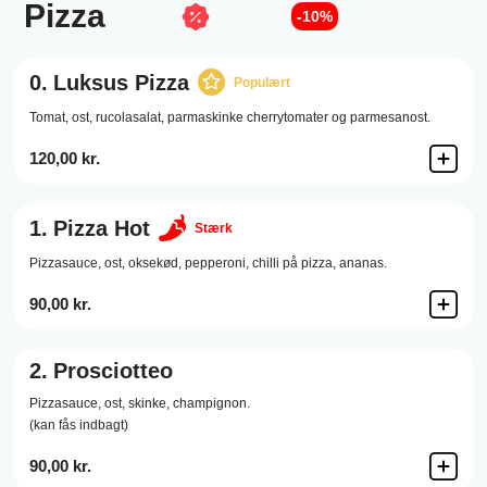
Pizza
-10%
0.
Luksus Pizza
Populært
Tomat, ost, rucolasalat, parmaskinke cherrytomater og parmesanost.
120,00 kr.
1.
Pizza Hot
Stærk
Pizzasauce,
ost,
oksekød,
pepperoni,
chilli på pizza,
ananas.
90,00 kr.
2.
Prosciotteo
Pizzasauce,
ost,
skinke,
champignon.
(kan fås indbagt)
90,00 kr.